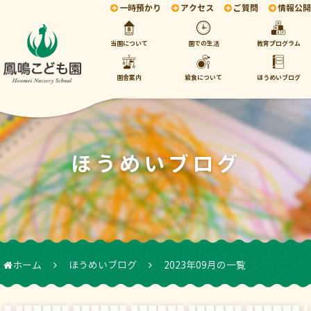
一時預かり
アクセス
ご質問
情報公開
当園について
園での生活
教育プログラム
園舎案内
給食について
ほうめいブログ
ほうめいブログ
ホーム
ほうめいブログ
2023年09月の一覧