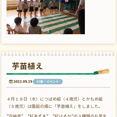
芋苗植え
2023.09.29
行事・イベント
４月１９日（水）につばめ組（４歳児）とかもめ組
（５歳児）は園庭の畑に「芋苗植え」をしました。
”安納芋”、”紅あずま”、”紅はるか”の３種類のお芋を