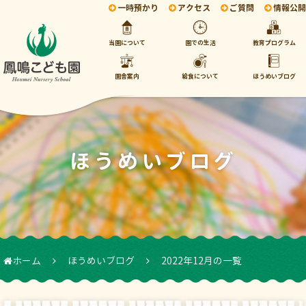
一時預かり
アクセス
ご質問
情報公開
当園について
園での生活
教育プログラム
園舎案内
給食について
ほうめいブログ
ほうめいブログ
ホーム
ほうめいブログ
2022年12月の一覧