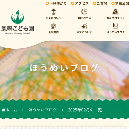
一時預かり
アクセス
ご質問
情報公開
当園について
園での生活
教育プログラム
園舎案内
給食について
ほうめいブログ
ほうめいブログ
ホーム
ほうめいブログ
2025年02月の一覧