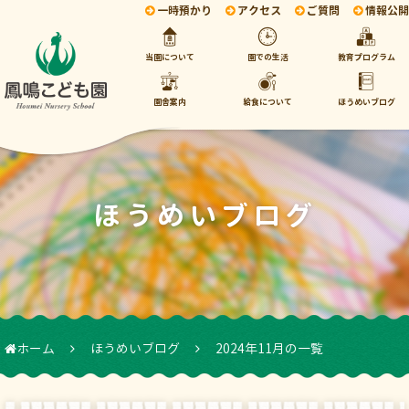
一時預かり
アクセス
ご質問
情報公開
当園について
園での生活
教育プログラム
園舎案内
給食について
ほうめいブログ
ほうめいブログ
ホーム
ほうめいブログ
2024年11月の一覧